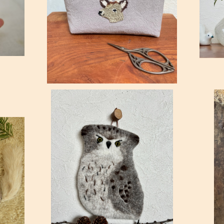
ポーチ（もこもこ）”エゾシカ男子！”
¥4,510
SOLD OUT
チ
[受注制作」北の森・シマフクロウのオブジェ
[
de ポーチ！
¥4,510