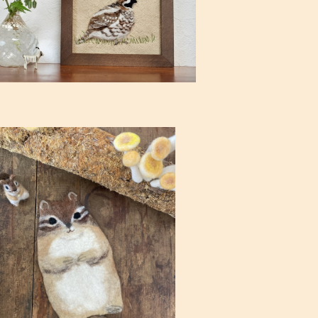
エゾライチョウのフレーム
¥4,730
SOLD OUT
受注制作]北の森・エゾシマリスのポーチ
¥6,050