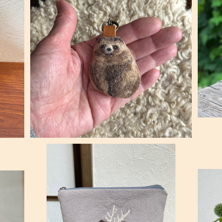
SOLD OUT
ポ
」
エゾタヌキのバッグチャーム
¥3,520
SOLD OUT
 ♪