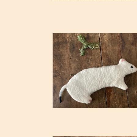
SOLD OUT
[受注制作]エゾオコジョ・ペンケース(
夏毛）
¥4,730