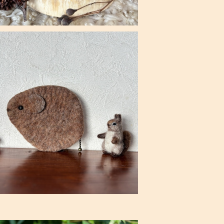
SOLD OUT
北の森・エゾナキウサギポーチ
¥3,960