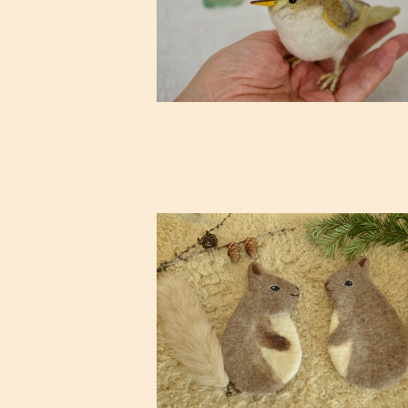
¥9,020
SOLD OUT
[受注制作]北の森・エゾリスのポー
¥4,180