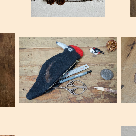
SOLD OUT
冬毛&
[受注制作]クマゲラ・ペンケース
[受
¥4,730