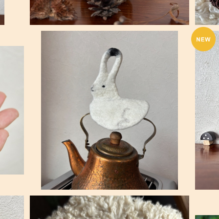
SOLD OUT
♪
Kさま専用カート/エゾユキウサギ の鍋つかみ
（・×・）冬ver.
¥3,300