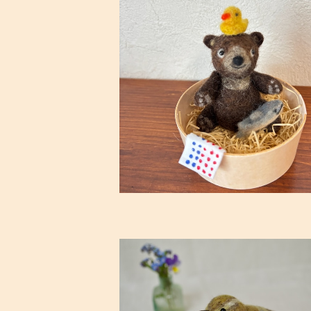
SOLD OUT
羊毛フェルト・「ぬくぬく・こぐま湯♨️ 
¥11,000
羊毛フェルトの鳥・センダイムシクイ